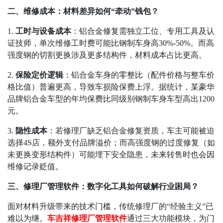
二、维修成本：材料差异如何
“
牵动
”
钱包？
1.
工时与设备成本
：铝合金修复需独立工位、专用工具及认
证技师，单次维修工时费可能比钢制车身高
30%-50%
。而高
强度钢的切割更换涉及更多结构件，材料成本占比更高。
2.
保险定价逻辑
：铝合金车身的零整比（配件价格与整车价
格比值）普遍更高，导致车损险保费上浮。据统计，某豪华
品牌铝合金车型的年均保费比同级别钢制车身车型高出
1200
元。
3.
隐性成本
：若修理厂缺乏铝合金修复资质，车主可能被迫
选择
4S
店，额外支付品牌溢价；而高强度钢的过度修复（如
未更换变形结构件）可能埋下安全隐患，未来转售时也会因
维修记录贬值。
三、修理厂管理软件：数字化工具如何破解行业困局？
面对材料升级带来的技术门槛，传统修理厂的
“
经验主义
”
已
难以为继。
车吉祥修理厂管理软件
通过三大功能模块，为门