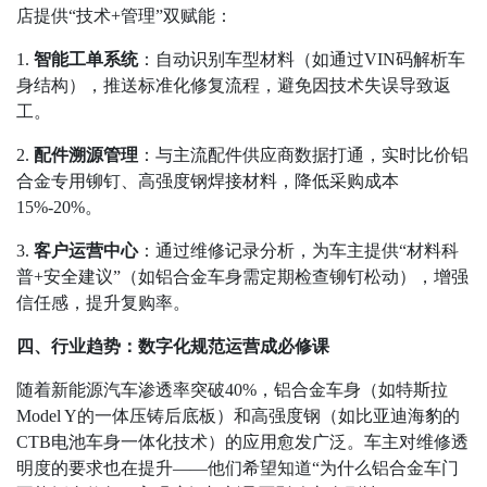
店提供
“
技术
+
管理
”
双赋能：
1.
智能工单系统
：自动识别车型材料（如通过
VIN
码解析车
身结构），推送标准化修复流程，避免因技术失误导致返
工。
2.
配件溯源管理
：与主流配件供应商数据打通，实时比价铝
合金专用铆钉、高强度钢焊接材料，降低采购成本
15%-20%
。
3.
客户运营中心
：通过维修记录分析，为车主提供
“
材料科
普
+
安全建议
”
（如铝合金车身需定期检查铆钉松动），增强
信任感，提升复购率。
四、行业趋势：数字化规范运营成必修课
随着新能源汽车渗透率突破
40%
，铝合金车身（如特斯拉
Model Y
的一体压铸后底板）和高强度钢（如比亚迪海豹的
CTB
电池车身一体化技术）的应用愈发广泛。车主对维修透
明度的要求也在提升
——
他们希望知道
“
为什么铝合金车门