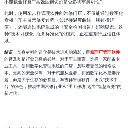
不能钣金修复
”“
高强度钢切割是否影响车身刚性
”
。
此时，使用车吉祥管理软件的汽修门店，不仅能通过数字化
看板向车主展示修复过程（如焊接温度曲线、铆钉扭矩
值），还能通过系统生成的《安全检测报告》消除疑虑。这
种
“
技术可视化
+
服务标准化
”
的模式，正在重塑行业信任体
系。
结语
：车身材料的进化是技术进步的缩影，而
修理厂管理软件
的普及则是行业升级的必然。对于车主而言，选择一家配备专
业工具、使用数字化管理系统的门店，意味着更低的维修成
本、更高的安全保障；对于汽服从业者，拥抱数字化不是选择
题，而是关乎生存的必答题。车吉祥管理软件，正以
“
技术中
台
”
的角色，推动中国汽修行业从
“
手工作坊
”
迈向
“
智慧服务
”
的
新时代。