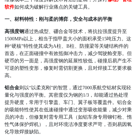
软件
如何成为破解行业痛点的关键工具。
一、材料特性：刚与柔的博弈，安全与成本的平衡
高强度钢
通过热成型、硼合金等技术，将抗拉强度提升至
1500MPa
以上，相当于指甲盖大小的面积承受
15
吨压力。这
种
“
硬核
”
特性使其成为
A
柱、
B
柱、防撞梁等关键结构件的
首选，在正面碰撞中有效抵御冲击力，减少驾驶舱变形。但
硬币的另一面是，高强度钢的延展性较低，碰撞后易产生不
可逆的塑性变形，修复时需切割更换，且对焊接工艺要求极
高。
铝合金
则以
“
以柔克刚
”
的智慧，通过
7000
系航空铝材实现轻
量化与强度的平衡。其密度仅为钢的
1/3
，却能通过热处理
提升硬度，常用于引擎盖、车门、翼子板等覆盖件。铝合金
的吸能特性使其在低速碰撞中通过变形吸收能量，减少对乘
员的冲击，但修复时需专用工具（如铝车身专用铆钉枪、惰
性气体保护焊机），且对环境洁净度要求严苛，否则易因氧
化导致焊接缺陷。