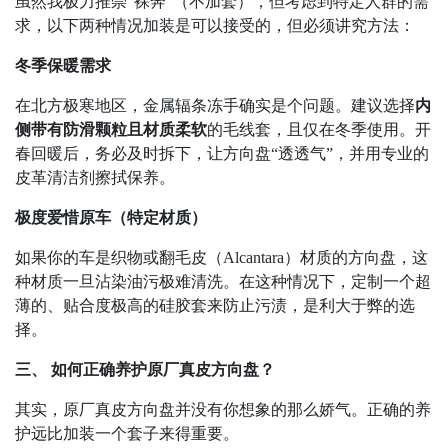
虽然我极力推崇
“
裸奔
”
（不加套），但考虑到特定人群的需
求，以下两种情况加装是可以接受的，但必须讲究方法：
冬季保暖需求
在北方极寒地区，金属辐条冻手确实是个问题。建议选择
内
侧带有防滑颗粒且材质柔软
的毛线套，且仅在冬季使用。开
春回暖后，务必及时拆下，让方向盘
“
透透气
”
，并用专业的
皮革清洁剂擦拭保养。
极度爱惜原车（特定材质）
如果你的车是织物或翻毛皮（
Alcantara
）材质的方向盘，这
种材质一旦沾染油污极难清洗。在这种情况下，定制一个超
薄的、贴合度极高的硅胶套来防止污渍，是利大于弊的选
择。
三、 如何正确养护原厂真皮方向盘？
其实，原厂真皮方向盘并没有你想象的那么娇气。正确的养
护远比加装一个套子来得重要。