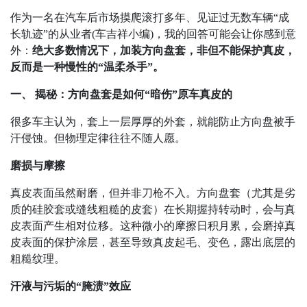
作为一名在汽车后市场摸爬滚打多年、见证过无数车辆
“
成
长轨迹
”
的从业者
(
车吉祥小编
)
，我的回答可能会让你感到意
外：
绝大多数情况下，加装方向盘套，非但不能保护真皮，
反而是一种慢性的
“
温柔杀手
”
。
一、 揭秘：方向盘套是如何
“
暗伤
”
原车真皮的
很多车主认为，套上一层厚厚的外套，就能防止方向盘被手
汗侵蚀。但物理定律往往不随人愿。
磨损与摩擦
真皮表面虽然耐磨，但并非刀枪不入。方向盘套（尤其是劣
质的硅胶套或缝线粗糙的皮套）在长期握持转动时，会与真
皮表面产生相对位移。这种微小的摩擦日积月累，会磨掉真
皮表面的保护涂层，甚至导致真皮起毛、变色，露出底层的
粗糙纹理。
汗液与污垢的
“
腌渍
”
效应