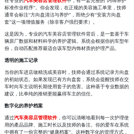
在专业的
汽车美容店管理软件
中，有一套完整的
“
内饰养护
标准作业程序
”
。你会发现，在正规的美容施工单里，技师
通常会标注
“
方向盘清洁与养护
”
，而绝少有
“
安装方向盘
套
”
这一项增值服务（除非客户强烈要求）。
这是因为，专业的汽车美容店管理软件背后，是一套基于车
辆原厂数据和材料科学的养护逻辑。系统会根据你的车型年
份，自动匹配推荐最适合该车型内饰材质的护理产品。
透明的施工记录
当你的车进店做精洗或美容时，技师会通过系统记录方向盘
的初始状态。如果发现已有方向盘套，系统会提醒技师在交
车时向车主说明长期使用套子的危害。这种基于专业数据的
建议，比单纯的推销更能赢得车主的信任。
数字化的养护档案
通过
汽车美容店管理软件
，你可以清晰地看到每一次护理使
用的產品品牌、施工时长以及技师的备注。你的爱车在系统
中拥有了一份完整的
“
健康档案
”
。这种数字化的管理方式，