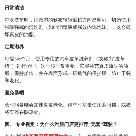
日常清洁
每次洗车时，用微湿的软布轻轻擦拭方向盘即可。切勿使用
强酸强碱的清洗剂（如
84
消毒液或强效内饰泡沫），这会破
坏真皮的油脂。
定期滋养
每隔
3-6
个月，使用专用的汽车皮革滋养剂（或称为
“
皮革
蜡
”
）进行护理。这一步非常重要，它能补充真皮流失的油
脂，保持柔软，并在表面形成一层透气的保护膜，防止干裂
和老化。
避免暴晒
长时间暴晒会加速真皮老化。停车时尽量使用遮阳挡，或者
将车停在阴凉处。
四、 专业视角：为什么汽服门店更推荐
“
无套
”
驾驶？