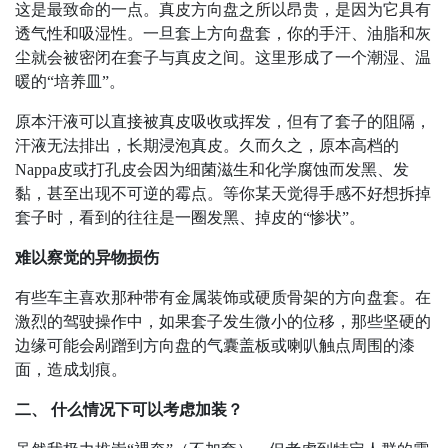
这是最致命的一点。真皮方向盘之所以昂贵，是因为它具有
透气性和吸湿性。一旦套上方向盘套，你的手汗、油脂和灰
尘就会被密闭在套子与真皮之间。这里形成了一个潮湿、温
暖的
“
培养皿
”
。
原本汗液可以直接被真皮吸收或挥发，但有了套子的阻隔，
汗液无法排出，长期浸泡真皮。久而久之，原本高档的
Nappa
皮或打孔皮会因为细菌滋生和化学腐蚀而发黑、发
黏，甚至出现不可逆的霉点。等你某天觉得手感不好想拆掉
套子时，看到的往往是一圈发黑、掉皮的
“
惨状
”
。
难以察觉的异物损伤
有些车主喜欢那种带有金属装饰或硬质骨架的方向盘套。在
激烈的驾驶操作中，如果套子发生微小的位移，那些坚硬的
边缘可能会剐蹭到方向盘的气囊盖板或喇叭触点周围的漆
面，造成划痕。
二、 什么情况下可以考虑加装？