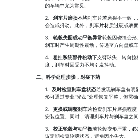
的车辆中尤为常见。
2.
刹车片磨损不均
刹车片若磨损不一致，
会造成抖动。此外，刹车片材质过硬或表
3.
轮毂失圆或动平衡异常
轮毂因碰撞变形
刹车时产生周期性震动，传递至方向盘或
4.
悬挂系统部件松动
下支臂球头、转向拉
度，刹车时因受力不均引发抖动。
二、科学处理步骤，对症下药
1.
及时检查刹车盘状态
若发现刹车盘有明
形可通过专业
“
光盘
”
处理恢复平整，但需确
2.
更换或调整刹车片
检查刹车片磨损程度
安装位置。同时，清理刹车片与刹车盘之
3.
校正轮毂与动平衡
若轮毂变形严重，必
议定期检查轮毂状态，避免因小失大。