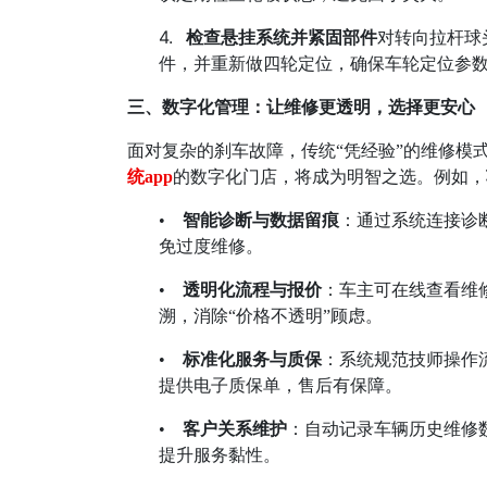
4.
检查悬挂系统并紧固部件
对转向拉杆球
件，并重新做四轮定位，确保车轮定位参
三、数字化管理：让维修更透明，选择更安心
面对复杂的刹车故障，传统
“
凭经验
”
的维修模
统
app
的数字化门店，将成为明智之选。例如，
•
智能诊断与数据留痕
：通过系统连接诊
免过度维修。
•
透明化流程与报价
：车主可在线查看维
溯，消除
“
价格不透明
”
顾虑。
•
标准化服务与质保
：系统规范技师操作
提供电子质保单，售后有保障。
•
客户关系维护
：自动记录车辆历史维修
提升服务黏性。