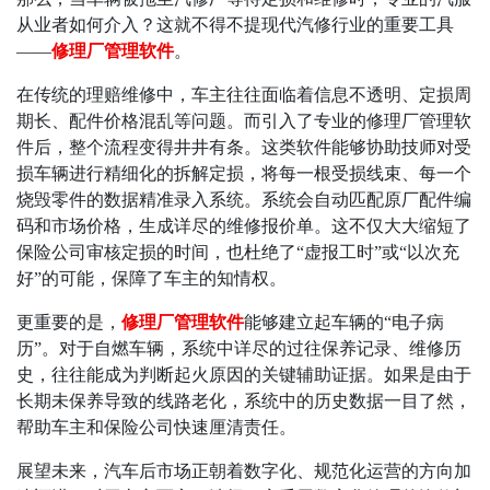
从业者如何介入？这就不得不提现代汽修行业的重要工具
——
修理厂管理软件
。
在传统的理赔维修中，车主往往面临着信息不透明、定损周
期长、配件价格混乱等问题。而引入了专业的修理厂管理软
件后，整个流程变得井井有条。这类软件能够协助技师对受
损车辆进行精细化的拆解定损，将每一根受损线束、每一个
烧毁零件的数据精准录入系统。系统会自动匹配原厂配件编
码和市场价格，生成详尽的维修报价单。这不仅大大缩短了
保险公司审核定损的时间，也杜绝了
“
虚报工时
”
或
“
以次充
好
”
的可能，保障了车主的知情权。
更重要的是，
修理厂管理软件
能够建立起车辆的
“
电子病
历
”
。对于自燃车辆，系统中详尽的过往保养记录、维修历
史，往往能成为判断起火原因的关键辅助证据。如果是由于
长期未保养导致的线路老化，系统中的历史数据一目了然，
帮助车主和保险公司快速厘清责任。
展望未来，汽车后市场正朝着数字化、规范化运营的方向加