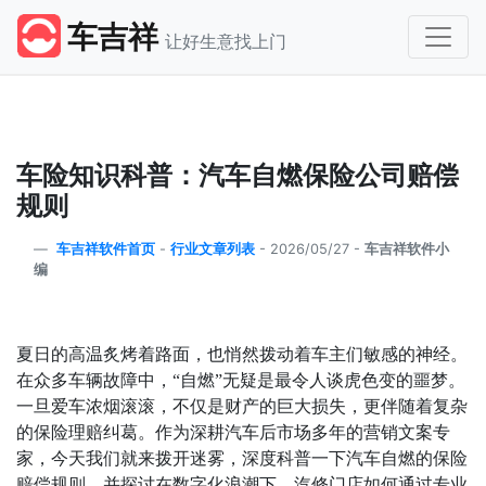
车吉祥
让好生意找上门
车险知识科普：汽车自燃保险公司赔偿
规则
车吉祥软件首页
-
行业文章列表
-
2026/05/27 -
车吉祥软件小
编
夏日的高温炙烤着路面，也悄然拨动着车主们敏感的神经。
在众多车辆故障中，
“
自燃
”
无疑是最令人谈虎色变的噩梦。
一旦爱车浓烟滚滚，不仅是财产的巨大损失，更伴随着复杂
的保险理赔纠葛。作为深耕汽车后市场多年的营销文案专
家，今天我们就来拨开迷雾，深度科普一下汽车自燃的保险
赔偿规则，并探讨在数字化浪潮下，汽修门店如何通过专业