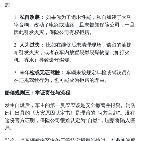
的：
1.
私自改装：
如果你为了追求性能，私自加装了大功
率音响、改动了电路或油路，且未告知保险公司，一旦
因此引发火灾，保险公司有权拒赔。
2.
人为过失：
比如在维修后未清理现场，遗留的油抹
布引发火灾，或者在车内放置易燃易爆物品（如打火
机、香水）导致爆炸燃烧。
3.
未年检或无证驾驶：
车辆未按规定年检或驾驶员存
在违规驾驶行为，也可能成为拒赔的理由。
赔偿规则三：举证责任与流程
发生自燃后，车主的第一反应应该是安全撤离并报警。消防
部门出具的《火灾原因认定书》是理赔的
“
尚方宝剑
”
。没有
这份官方证明，保险公司很难认定为
“
自燃
”
，理赔将陷入僵
局。
那么，当车辆被拖至汽修厂等待定损和维修时，专业的汽服