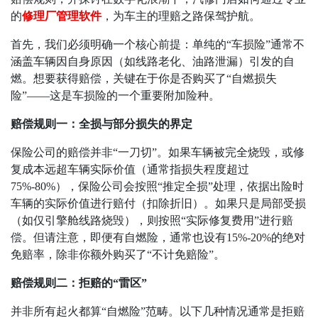
的
修理厂管理软件
，为车主的理赔之路保驾护航。
首先，我们必须明确一个核心前提：单纯的
“
车损险
”
通常不
涵盖车辆因自身原因（如线路老化、油路泄漏）引发的自
燃。想要获得赔偿，关键在于你是否购买了
“
自燃损失
险
”——
这是车损险的一个重要附加险种。
赔偿规则一：全损与部分损失的界定
保险公司的赔偿并非
“
一刀切
”
。如果车辆被完全烧毁，或修
复成本远超车辆实际价值（通常指损失程度超过
75%-80%
），保险公司会按照
“
推定全损
”
处理，依据出险时
车辆的实际价值进行赔付（扣除折旧）。如果只是局部受损
（如仅引擎舱线路烧毁），则按照
“
实际修复费用
”
进行赔
偿。但请注意，即便有自燃险，通常也设有
15%-20%
的绝对
免赔率，除非你额外购买了
“
不计免赔险
”
。
赔偿规则二：拒赔的
“
雷区
”
并非所有起火都算
“
自燃险
”
范畴。以下几种情况通常是拒赔