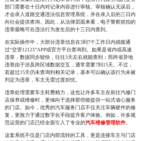
部门需要在十日内对记录内容进行审核。审核确认无误后，
才会录入道路交通违法信息管理系统，并在录入后的三日内
向社会提供查询。因此，从法律层面来看，电子警察抓拍的
违章最晚可在违法行为发生后的十三日内查到。
在实际操作中，大部分违章信息在
3
到
7
个工作日内就能通
过
“
交管
12123”APP
或官方平台查询到。如果是省内或高速
违章，数据同步较快，往往
3
天左右就能查到；而跨省异地
违章由于涉及跨区域数据交互，通常需要
7
到
15
天。不过，
若超过
15
天仍未查询到相关记录，基本可以确认该行为未被
判定为违章，车主无需过度担忧。
违章处理需要车主耗费精力，这也让许多车主在前往汽修门
店保养或维修时，更倾向于选择那些能提供一站式省心服务
的门店。如今，优秀的汽车服务门店不仅关注车辆硬件的修
复，更致力于通过数字化手段提升客户体验。例如，许多规
范运营的门店已经全面引入了专业的
汽车维修管理软件
。
这套系统不仅是门店内部流转的工具，更是连接车主与门店