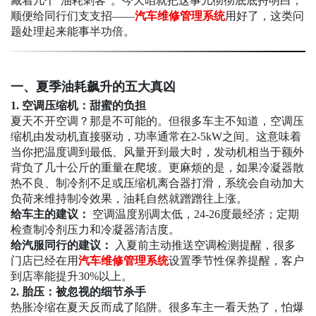
藏着几个”油耗刺客”。今天咱就把这事儿彻彻底底捋明白，
顺便给同行们支支招——
汽车维修管理系统
用好了，这类问
题处理起来能事半功倍。
一、夏季油耗飙升的五大真凶
1.
空调压缩机：甜蜜的负担
夏天不开空调？那是不可能的。但很多车主不知道，空调压
缩机由发动机直接驱动，功率通常在2-5kW之间。这意味着
当你把温度调到最低、风量开到最大时，发动机相当于额外
背负了几十公斤的重量在爬坡。更麻烦的是，如果冷凝器散
热不良、制冷剂不足或压缩机离合器打滑，系统会自动加大
负荷来维持制冷效果，油耗自然就蹭蹭往上涨。
给车主的建议：
空调温度别调太低，24-26度最经济；定期
检查制冷剂压力和冷凝器清洁度。
给汽服同行的建议：
入夏前主动推送空调检测提醒，很多
门店已经在用
汽车维修管理系统
设置季节性保养提醒，客户
到店率能提升30%以上。
2.
胎压：被忽视的细节杀手
热胀冷缩在夏天反而成了陷阱。很多车主一看天热了，怕爆