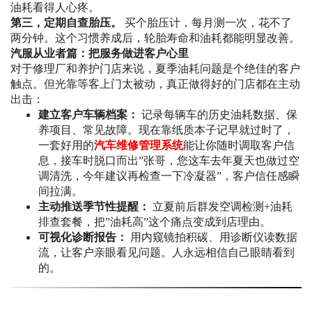
油耗看得人心疼。
第三，定期自查胎压。
买个胎压计，每月测一次，花不了
两分钟。这个习惯养成后，轮胎寿命和油耗都能明显改善。
汽服从业者篇：把服务做进客户心里
对于修理厂和养护门店来说，夏季油耗问题是个绝佳的客户
触点。但光靠等客上门太被动，真正做得好的门店都在主动
出击：
建立客户车辆档案：
记录每辆车的历史油耗数据、保
养项目、常见故障。现在靠纸质本子记早就过时了，
一套好用的
汽车维修管理系统
能让你随时调取客户信
息，接车时脱口而出”张哥，您这车去年夏天也做过空
调清洗，今年建议再检查一下冷凝器”，客户信任感瞬
间拉满。
主动推送季节性提醒：
立夏前后群发空调检测+油耗
排查套餐，把”油耗高”这个痛点变成到店理由。
可视化诊断报告：
用内窥镜拍积碳、用诊断仪读数据
流，让客户亲眼看见问题。人永远相信自己眼睛看到
的。