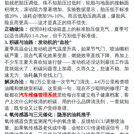
胎就把胎压调低。殊不知胎压过低时，轮胎与地面的接触面
积增大，滚动阻力显著增加。实验数据显示，胎压低于标准
值20%，油耗会增加5%-10%。而且低胎压跑高速，爆胎风
险反而更高——这才是真正的得不偿失。
正确做法：
按照B柱或油箱盖上的标准胎压值充气，夏季可
以适当调高0.1-0.2bar，但千万别低于标准值。
3.
积碳与油路：发动机的
”
血栓
”
夏季高温会让发动机进气温度升高，如果节气门、喷油嘴积
碳严重，混合气雾化效果变差，燃烧效率直线下降。再加上
不少车主夏天喜欢短途行驶——发动机还没达到最佳工作温
度就熄火了，积碳问题雪上加霜。久而久之，怠速不稳、加
速无力、油耗飙升全找上门。
解决办法：
每2万公里做一次节气门清洗，4-6万公里检查喷
油嘴和燃烧室积碳。这里插一句，现在不少聪明的修理厂老
板都在
汽车维修管理系统
里给每台车建立电子健康档案，客
户上次什么时候清的积碳、用的什么品牌清洗剂，一查就知
道，既专业又让客户觉得靠谱。
4.
氧传感器与三元催化：隐形的油耗推手
氧传感器负责监测尾气中的氧含量，反馈给ECU调整喷油
量。如果氧传感器老化或中毒，会给ECU传递错误信号，导