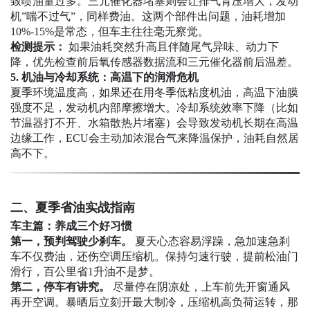
致喷油量过多。三元催化器堵塞则会让排气背压增大，发动
机”喘不过气”，同样费油。这两个部件出问题，油耗增加
10%-15%是常态，但车主往往毫无察觉。
检测提示：
如果油耗突然升高且伴随尾气异味、动力下
降，优先检查前后氧传感器数据流和三元催化器前后温差。
5.
机油与冷却系统：高温下的润滑危机
夏季环境温度高，如果还在用冬季低粘度机油，高温下油膜
强度不足，发动机内部摩擦增大。冷却系统效率下降（比如
节温器打不开、水箱散热片堵塞）会导致发动机长期在高温
边缘工作，ECU会主动加浓混合气来降温保护，油耗自然居
高不下。
二、夏季省油实战指南
车主篇：养成三个好习惯
第一，预判驾驶少刹车。
夏天心态容易浮躁，急加速急刹
车不仅费油，还伤空调压缩机。保持匀速行驶，提前松油门
滑行，百公里省1升油不是梦。
第二，停车有讲究。
尽量停在阴凉处，上车前先开窗通风
再开空调。暴晒后立刻开最大制冷，压缩机高负荷运转，那