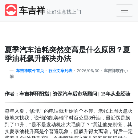
车吉祥
让好生意找上门
夏季汽车油耗突然变高是什么原因？夏
季油耗飙升解决办法
车吉祥软件首页
-
行业文章列表
-
2026/06/30 -
车吉祥软件小
编
作者：车吉祥驿阳指
|
资深汽车后市场顾问
| 15
年从业经验
每年入夏，修理厂的电话就开始响个不停。老张上周火急火
燎地来找我，说他的凯美瑞平时百公里8升油，最近愣是飙
到了11升，“是不是发动机出大毛病了？”我让他先别慌，其
实夏季油耗升高是个普遍现象，但飙升得太离谱，背后一定