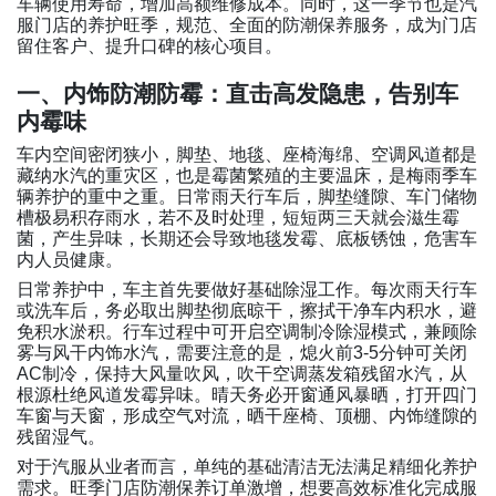
车辆使用寿命，增加高额维修成本。同时，这一季节也是汽
服门店的养护旺季，规范、全面的防潮保养服务，成为门店
留住客户、提升口碑的核心项目。
一、内饰防潮防霉：直击高发隐患，告别车
内霉味
车内空间密闭狭小，脚垫、地毯、座椅海绵、空调风道都是
藏纳水汽的重灾区，也是霉菌繁殖的主要温床，是梅雨季车
辆养护的重中之重。日常雨天行车后，脚垫缝隙、车门储物
槽极易积存雨水，若不及时处理，短短两三天就会滋生霉
菌，产生异味，长期还会导致地毯发霉、底板锈蚀，危害车
内人员健康。
日常养护中，车主首先要做好基础除湿工作。每次雨天行车
或洗车后，务必取出脚垫彻底晾干，擦拭干净车内积水，避
免积水淤积。行车过程中可开启空调制冷除湿模式，兼顾除
雾与风干内饰水汽，需要注意的是，熄火前
分钟可关闭
3-5
制冷，保持大风量吹风，吹干空调蒸发箱残留水汽，从
AC
根源杜绝风道发霉异味。晴天务必开窗通风暴晒，打开四门
车窗与天窗，形成空气对流，晒干座椅、顶棚、内饰缝隙的
残留湿气。
对于汽服从业者而言，单纯的基础清洁无法满足精细化养护
需求。旺季门店防潮保养订单激增，想要高效标准化完成服