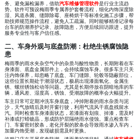
务、避免漏检漏养，借助
汽车维修管理软件
是行业主流趋
势。软件可预设梅雨季专属养护套餐流程，细化内饰深度除
湿、风道杀菌、缝隙除霉、座椅烘干等标准化施工步骤，帮
助技师规范操作流程，避免人工疏漏。同时能够精准记录每
台车的防潮养护记录、故障隐患，方便后续回访跟进，提升
服务专业性与客户信任感。
二、车身外观与底盘防潮：杜绝生锈腐蚀隐
患
梅雨季的雨水夹杂空气中的杂质与酸性物质，长期附着在车
身漆面、底盘金属部件上，会持续腐蚀车身。很多车主只关
注内饰保养，却忽略了底盘、车门缝隙、轮毂等隐蔽部位，
这些位置长期处于潮湿状态，极易出现漆面氧化、金属生
锈、螺丝锈蚀松动等问题。尤其是长期停放在阴暗地库的车
辆，通风差、湿度高，锈蚀、受潮故障的概率会大幅提升。
车主日常可定期冲洗车身底盘，冲掉附着的雨水杂质与泥
沙，天气放晴后及时开窗行驶，利用气流风干底盘残留水
汽。同时检查车身漆面状态，若漆面有划痕、掉漆，需及时
补漆或打蜡镀晶，形成防护层隔绝雨水侵蚀。重点检查车
门、车窗密封胶条，老化开裂的胶条会导致雨水渗入车内，
加重内饰受潮，发现破损需及时更换。