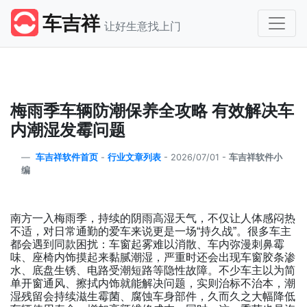
车吉祥
让好生意找上门
梅雨季车辆防潮保养全攻略 有效解决车
内潮湿发霉问题
车吉祥软件首页
-
行业文章列表
-
2026/07/01 -
车吉祥软件小
编
南方一入梅雨季，持续的阴雨高湿天气，不仅让人体感闷热
不适，对日常通勤的爱车来说更是一场
持久战
。很多车主
“
”
都会遇到同款困扰：车窗起雾难以消散、车内弥漫刺鼻霉
味、座椅内饰摸起来黏腻潮湿，严重时还会出现车窗胶条渗
水、底盘生锈、电路受潮短路等隐性故障。不少车主以为简
单开窗通风、擦拭内饰就能解决问题，实则治标不治本，潮
湿残留会持续滋生霉菌、腐蚀车身部件，久而久之大幅降低