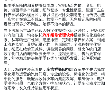
梅雨季车辆防潮养护看似简单，实则涵盖内饰、底盘、电
路、漆面等多个维度，细节繁多、专业性极强。普通车主自
行养护容易出现盲区，难以彻底根除受潮隐患；而传统小型
门店常存在施工不规范、检测不全面、无售后记录的问题，
容易出现养护不到位、治标不治本的情况。
当下汽车后市场早已迈入数字化规范化运营时代，正规优质
的汽修门店，均会依托
汽车维修管理软件
搭建标准化服务体
系。从车辆进厂检测、隐患排查、定制防潮养护方案，到施
工流程监管、养护记录存档、售后回访，全流程数字化管
控，彻底杜绝偷工减料、漏检漏养的问题。相比传统门店，
数字化门店的养护服务更专业、流程更透明、售后更有保
障，能够精准解决梅雨季各类车辆潮湿发霉、部件受潮故
障。
因此，梅雨季爱车养护，
车吉祥驿阳指
建议车主优先选择数
字化规范运营的汽修门店。专业的设备、标准化的流程、精
细化的服务，既能高效解决车内潮湿发霉、车身锈蚀、电路
受潮等问题，也能全方位守护车辆状态，让爱车安稳度过潮
湿雨季，长久保持最佳用车状态。