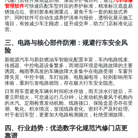
汽服门店在开展底盘防潮、漆面养护项目时，通过
汽车维修
管理软件
可快速匹配车型对应的养护标准，精准标注底盘易
锈蚀点位、密封胶条检测重点，避免千车一套的粗放式养
护。同时软件可自动生成养护清单与报价，透明化展示施工
项目，有效减少车主顾虑，提升成交率，助力门店标准化运
营。
三、电路与核心部件防潮：规避行车安全风
险
新能源汽车与新款燃油车智能化配置丰富，车内电路线束、
传感器、中控电器设备繁多，而潮湿环境是电路故障的主要
诱因。梅雨季高发的车辆故障大多集中在电路受潮：车窗升
降失灵、中控卡顿、车灯短路、电瓶漏电等，轻则影响用车
体验，重则引发电路烧毁，存在极大行车安全隐患。
日常用车需避免车辆长时间积水停放，雨天涉水行驶后，不
要立即熄火，可怠速运行几分钟，让发动机热量风干机舱内
的水汽。定期检查发动机舱、线路接口、保险盒是否存在受
潮、氧化、积水情况，发现线路老化、密封不严及时处理。
对于老旧车型，更要加大电路检测频次，杜绝受潮故障。
四、行业趋势：优选数字化规范汽修门店更
靠谱