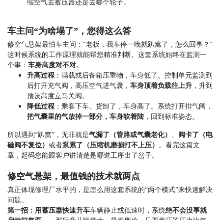
缩空气去蓄压器还是去哪个轮子。
车主问“为啥塌了”，您得这么答
修空气悬架最怕车主问：
“
老板，我车停一晚就趴窝了，怎么回事？
”
这时候系统的工作原理就能帮您精准判断。这套系统始终在监测一
个事：
车身高度对不对
。
升高过程
：满载或后备箱压重物，车身低了。控制单元监测到
后打开充气阀，高压空气进气囊，
车身顶着负载往上升
，升到
预设高度立马关阀。
降低过程
：乘客下车、货卸了，车身高了。系统打开排气阀，
把气囊里的气放掉一部分，车身软着陆
，回到标准姿态。
所以遇到
“
趴窝
”
，无非就是
气漏了（管路或气囊老化）
、
阀卡了（电
磁阀不复位）
或者
泵累了（压缩机磨损打不上压）
。看完这篇文
章，起码您能跟客户讲清楚是哪道工序出了岔子。
修空气悬架，最值钱的技术就两点
真正体现修理厂水平的，是怎么用这套系统的
“
两个模式
”
来快速解决
问题。
第一招：用蓄压器快速升车
车辆静止或低速时，系统
绝不会没事就