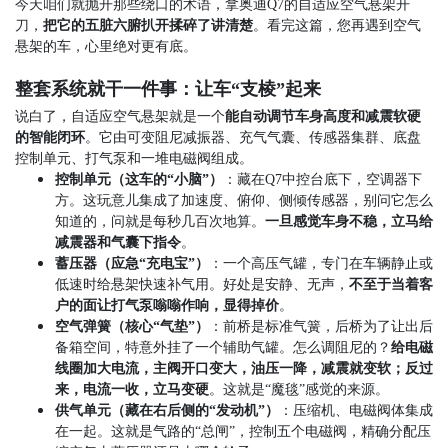
今天咱们就抛开那些绕口的术语，拿奥迪
Q7
的自适应空气悬架开
刀，
把它的五脏六腑扒开揉碎了讲清楚
。看完这篇，您再遇到空气
悬架的车，心里绝对更有底。
整套系统就干一件事：让车“支棱”起来
说白了，自适应空气悬架就是一个
能自动调节车身高度和减震软硬
的智能闭环
。它由可变阻尼减振器、充气气囊、传感器集群、底盘
控制单元、打气泵和一堆电磁阀组成。
控制单元（这车的
“
小脑
”
）
：藏在
Q7
中控台底下，空调器下
方。这玩意儿集成了加速度、俯仰、侧倾传感器，别问它怎么
知道的，问就是每秒几百次地算。
一旦感觉车身不稳，立马给
减震器和气囊下指令
。
蓄压器（应急
“
充电宝
”
）
：一个高压气罐，专门在车辆静止或
低速时给悬架快速补气用。好处是安静、无声，
不至于当着客
户的面让打气泵嗡嗡作响，显得掉价
。
空气弹簧（核心
“
气垫
”
）
：前桥是标准气簧，后桥为了让出后
备箱空间，特意外挂了一个辅助气罐。怎么调阻尼的？
给电磁
线圈加大电流，主阀开口变大，油压一降，减震就变软；反过
来，电流一收，立马变硬
。这就是
“
魔毯
”
感觉的来源。
供气单元（藏在右后侧的
“
发动机
”
）
：压缩机、电磁阀体集成
在一起。这就是气路的
“
总闸
”
，控制五个电磁阀，精确分配压