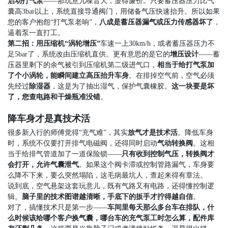
启动打气泵
——
那玩意儿噪音大，显得廉价。只要蓄压器压力比气
囊高
3bar
以上，系统直接导通阀门，用储备气压快速抬升。所以如果
您的客户抱怨
“
打气泵老响
”
，
八成是蓄压器漏气或压力传感器坏了
，
逼着泵一直打工。
第二招：用压缩机
“
涡轮增压
”
车速一上
30km/h
，或者蓄压器压力不
足
5bar
了，系统改由压缩机直供。更有意思的是它的
增压设计
——
蓄
压器里剩下的余气被引到压缩机第二级进气口，
相当于给打气泵加
了个小涡轮，能瞬间建立高压抬升车身
。在排掉空气前，空气必须
先经过
除湿器
，这是为了抽出湿气，保护气囊橡胶。
这一块要是坏
了，您查电路和干燥瓶准没错
。
降车身才是真技术活
很多新入行的师傅觉得
“
充气难
”
，其实
放气才是技术活
。降低车身
时，系统不仅要打开排气电磁阀，还得同时启动
气动转换阀
。这相
当于给排气管道加了一道保险锁
——
只有收到控制气压，转换阀才
会打开，允许气囊泄气
。如果这个阀卡滞或控制管路漏气，车身要
么降不下来，要么突然塌陷，这毛病最坑人，查起来得有章法。
说到底，空气悬架这套玩意儿，既有气路又有电路，还得懂控制逻
辑。
脑子里的技术图谱越清晰，手底下的扳手才拧得越自信
。
对了，搞懂技术只是第一步
——
车间里每天那么多台车在排队，什
么时候该给哪个客户换气囊，哪台车的充气泵工时怎么算，配件库