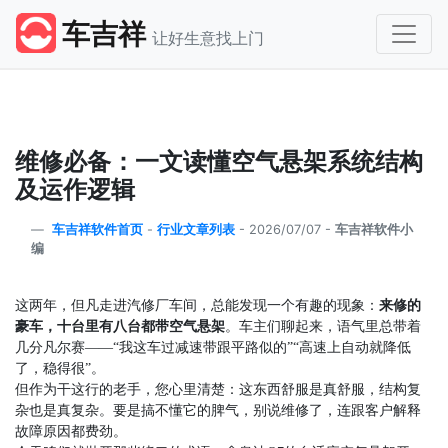
车吉祥
让好生意找上门
维修必备：一文读懂空气悬架系统结构
及运作逻辑
车吉祥软件首页
-
行业文章列表
-
2026/07/07 -
车吉祥软件小
编
这两年，但凡走进汽修厂车间，总能发现一个有趣的现象：
来修的
豪车，十台里有八台都带空气悬架
。车主们聊起来，语气里总带着
几分凡尔赛
——“
我这车过减速带跟平路似的
”“
高速上自动就降低
了，稳得很
”
。
但作为干这行的老手，您心里清楚：这东西舒服是真舒服，结构复
杂也是真复杂。要是搞不懂它的脾气，别说维修了，连跟客户解释
故障原因都费劲。