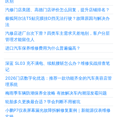
区别
汽修门店美团、高德门店评价怎么回复，提升店铺排名？
极狐阿尔法T5贴完膜挂D挡无法行驶？故障原因与解决办
法
汽修店进厂台次下滑？四类车主需求天差地别，客户分层
管理才能留住人
进口汽车保养维修费用为什么普遍偏高？
深蓝 SL03 充不满电、续航腰斩怎么办？维修实战排查笔
记
2026门店数字化优选：推荐一款功能齐全的汽车美容店管
理系统
梅雨季车辆防潮保养全攻略 有效解决车内潮湿发霉问题
轮胎多久更换最合适？学会判断不用被坑
小鹏P7仪表屏幕漏光故障拆解修复案例｜新能源仪表维修
实操