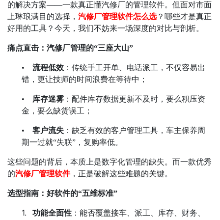
的解决方案
——
一款真正懂汽修厂的管理软件。但面对市面
上琳琅满目的选择，
汽修厂管理软件怎么选
？哪些才是真正
好用的工具？今天，我们不妨来一场深度的对比与剖析。
痛点直击：汽修厂管理的
“
三座大山
”
•
流程低效
：传统手工开单、电话派工，不仅容易出
错，更让技师的时间浪费在等待中；
•
库存迷雾
：配件库存数据更新不及时，要么积压资
金，要么缺货误工；
•
客户流失
：缺乏有效的客户管理工具，车主保养周
期一过就
“
失联
”
，复购率低。
这些问题的背后，本质上是数字化管理的缺失。而一款优秀
的
汽修厂管理软件
，正是破解这些难题的关键。
选型指南：好软件的
“
五维标准
”
1.
功能全面性
：能否覆盖接车、派工、库存、财务、