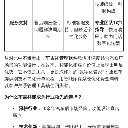
技师绩效、利
润构成
服务支持
售后响应慢，
标准客服支
专业团队
1
对
1
问题解决周期
持，但缺乏个
指导
，快速响
长
性化服务
应，助力门店
数字化转型
从对比中不难看出，
车吉祥管理软件
凭借其深度贴合汽修厂
场景的功能设计，在效率、智能化和客户价值上展现出明显
优势。它不仅是工具，更是汽修厂的
“
数字化管家
”
：通过车
牌识别技术简化开单流程，用智能库存系统优化资金周转，
以客户关系管理工具锁住回头客。
为什么车吉祥能成为行业领先的选择？
•
深耕行业
：
10
余年汽车后市场经验，功能设计直击
痛点；
•
技术创新
：车牌识别、智能派工、云端数据同步等