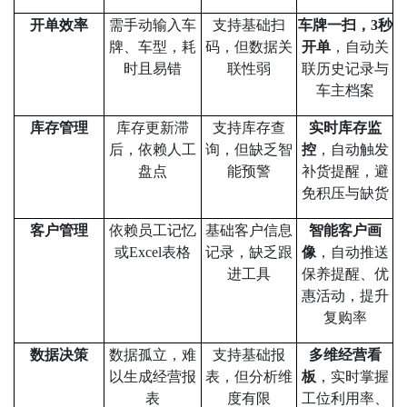
开单效率
需手动输入车
支持基础扫
车牌一扫，
3
秒
牌、车型，耗
码，但数据关
开单
，自动关
时且易错
联性弱
联历史记录与
车主档案
库存管理
库存更新滞
支持库存查
实时库存监
后，依赖人工
询，但缺乏智
控
，自动触发
盘点
能预警
补货提醒，避
免积压与缺货
客户管理
依赖员工记忆
基础客户信息
智能客户画
或
Excel
表格
记录，缺乏跟
像
，自动推送
进工具
保养提醒、优
惠活动，提升
复购率
数据决策
数据孤立，难
支持基础报
多维经营看
以生成经营报
表，但分析维
板
，实时掌握
表
度有限
工位利用率、