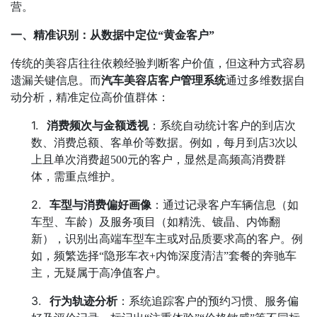
营。
一、精准识别：从数据中定位
“
黄金客户
”
传统的美容店往往依赖经验判断客户价值，但这种方式容易
遗漏关键信息。而
汽车美容店客户管理系统
通过多维数据自
动分析，精准定位高价值群体：
1.
消费频次与金额透视
：系统自动统计客户的到店次
数、消费总额、客单价等数据。例如，每月到店
3
次以
上且单次消费超
500
元的客户，显然是高频高消费群
体，需重点维护。
2.
车型与消费偏好画像
：通过记录客户车辆信息（如
车型、车龄）及服务项目（如精洗、镀晶、内饰翻
新），识别出高端车型车主或对品质要求高的客户。例
如，频繁选择
“
隐形车衣
+
内饰深度清洁
”
套餐的奔驰车
主，无疑属于高净值客户。
3.
行为轨迹分析
：系统追踪客户的预约习惯、服务偏