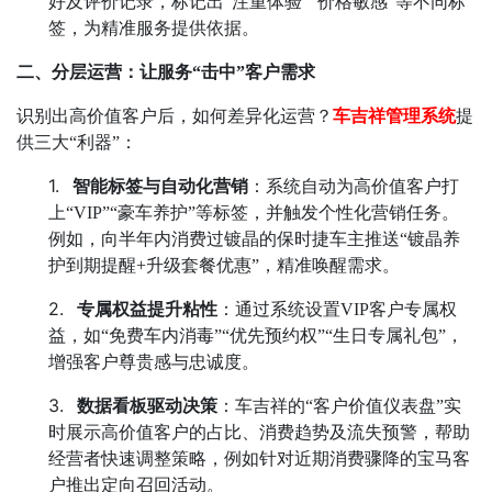
好及评价记录，标记出
“
注重体验
”“
价格敏感
”
等不同标
签，为精准服务提供依据。
二、分层运营：让服务
“
击中
”
客户需求
识别出高价值客户后，如何差异化运营？
车吉祥管理系统
提
供三大
“
利器
”
：
1.
智能标签与自动化营销
：系统自动为高价值客户打
上
“VIP”“
豪车养护
”
等标签，并触发个性化营销任务。
例如，向半年内消费过镀晶的保时捷车主推送
“
镀晶养
护到期提醒
+
升级套餐优惠
”
，精准唤醒需求。
2.
专属权益提升粘性
：通过系统设置
VIP
客户专属权
益，如
“
免费车内消毒
”“
优先预约权
”“
生日专属礼包
”
，
增强客户尊贵感与忠诚度。
3.
数据看板驱动决策
：车吉祥的
“
客户价值仪表盘
”
实
时展示高价值客户的占比、消费趋势及流失预警，帮助
经营者快速调整策略，例如针对近期消费骤降的宝马客
户推出定向召回活动。