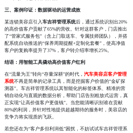
三、案例印证：数据驱动的运营成效
某连锁美容店引入
车吉祥管理系统
后，通过系统识别出
20%
的高价值客户贡献了
65%
的营收。针对这群客户，门店推出
了
“
管家式服务包
”
（含上门取送车、专属技师团队），并搭
配系统自动推送的
“
保养周期提醒
+
定制化套餐
”
，使高净值
客户的复购率提升了
37%
，客户转介绍率增长
25%
。
结语：用智能工具撬动高价值客户红利
在
“
流量为王
”
转向
“
存量深耕
”
的时代，
汽车美容店客户管理
系统
不再是简单的记录工具，而是挖掘客户价值的
“
金矿探
测器
”
。车吉祥管理系统以其智能化的标签体系、精准的营
销自动化与直观的数据分析，帮助门店告别粗放式运营，真
正实现
“
让高价值客户更值钱
”
。当您能清晰识别谁在贡献
80%
的利润，并针对性地提供超越期待的服务时，美容店的
竞争力将实现质的飞跃。
若您还在为
“
客户多但利润低
”
困扰，不妨试试车吉祥管理系