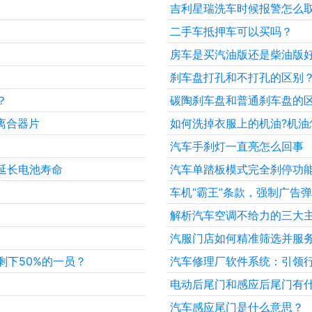
吉利星瑞洗车时候报警怎么
二手车抵押车可以买吗？
房车是买汽油版还是柴油版
刹车盘打孔和不打孔的区别
？
碳陶刹车盘和普通刹车盘的
离合器片
如何洗掉衣服上的机油?机油
汽车手刹灯一直亮怎么回事
延长电池寿命
汽车单踏板模式完全刹停功
车机“霸王”条款，强制广告
解析汽车空调不给力的三大
汽服门店如何精准筛选并服
剩下50%的一员？
汽车修理厂软件系统：引领
电动后尾门和感应后尾门有
汽车感应尾门是什么意思？