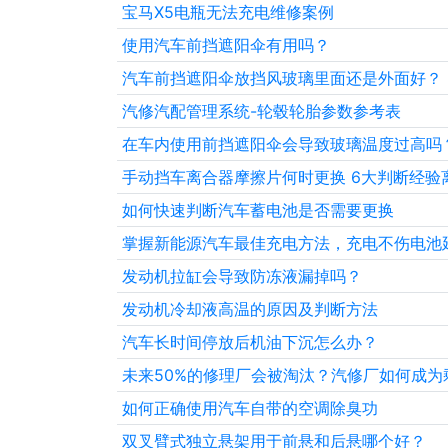
宝马X5电瓶无法充电维修案例
使用汽车前挡遮阳伞有用吗？
汽车前挡遮阳伞放挡风玻璃里面还是外面好？
汽修汽配管理系统-轮毂轮胎参数参考表
在车内使用前挡遮阳伞会导致玻璃温度过高吗
手动挡车离合器摩擦片何时更换 6大判断经验
如何快速判断汽车蓄电池是否需要更换
掌握新能源汽车最佳充电方法，充电不伤电池
发动机拉缸会导致防冻液漏掉吗？
发动机冷却液高温的原因及判断方法
汽车长时间停放后机油下沉怎么办？
未来50%的修理厂会被淘汰？汽修厂如何成为
如何正确使用汽车自带的空调除臭功
双叉臂式独立悬架用于前悬和后悬哪个好？