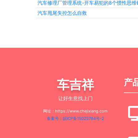
汽车修理厂管理系统-开车易犯的8个惯性思维
汽车甩尾失控怎么自救
车吉祥
产
让好生意找上门
网址：https://www.chejixiang.com
备案号：皖ICP备15025784号-2