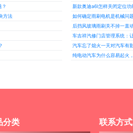
题？
新款奥迪a6l怎样关闭定位功
决方法
如何确定雨刷电机是机械问
后挡风玻璃雨刷关不掉一直
车吉祥汽修门店管理系统：
？
汽车忘了熄火一天对汽车有
纯电动汽车为什么容易起火
品分类
联系方式