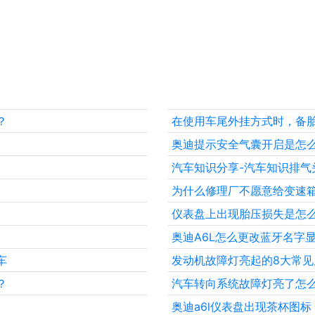
？
在使用车尾外挂方式时，备
奥迪提示安全气囊开启是怎
汽车知识分享-汽车知识排气
为什么修理厂不愿意给变速
仪表盘上出现胎压损失是怎
奥迪A6L怎么更改蓝牙名字
车
发动机故障灯亮起的8大常见
？
汽车转向系统故障灯亮了怎
奥迪a6l仪表盘出现茶杯图标