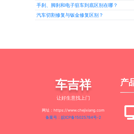
手刹、脚刹和电子驻车到底区别在哪？
汽车切割修复与钣金修复区别？
车吉祥
产
让好生意找上门
网址：https://www.chejixiang.com
备案号：皖ICP备15025784号-2