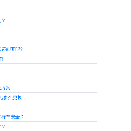
洗？
0还能开吗?
?
决方案
泡多久更换
保行车安全？
牛？