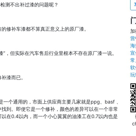
者检测不出补过漆的问题呢？
有的修补车漆都不算真正意义上的原厂漆。
加
营
海
宣
漆”，但实际在汽车售后行业里根本不存在原厂漆一说。
常
软
玩
修补漆而已。
一个通用的，市面上供应商主要几家就是ppg、basf 、
中找到。即使它是一个修补，颜色的差异可以在一个非常
在0.4以内，而一个小心翼翼的油漆工在0.7以内也是
c